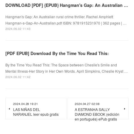
DOWNLOAD [PDF] {EPUB} Hangman's Gap: An Australian rural crime thriller by Rachel Amphlett
Hangman's Gap: An Australian rural crime thriller. Rachel Amphlett
Hangman-s-Gap-An-Australian.pdf ISBN: 9781915231970 | 362 pages | …
2024.06.02 11:43
[PDF EPUB] Download By the Time You Read This:
By the Time You Read This: The Space between Cheslie's Smile and
Mental Illness-Her Story in Her Own Words. April Simpkins, Cheslie Kryst …
2024.06.02 11:42
2024.04.28 19:21
2024.04.27 02:08
LAS NIÑAS DEL
A ESTRANHA SALLY
NARANJEL leer epub gratis
DIAMOND EBOOK (edición
en portugués) ePub gratis