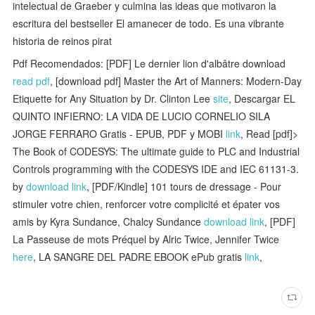
intelectual de Graeber y culmina las ideas que motivaron la
escritura del bestseller El amanecer de todo. Es una vibrante
historia de reinos pirat
Pdf Recomendados: [PDF] Le dernier lion d'albâtre download
read pdf
, [download pdf] Master the Art of Manners: Modern-Day
Etiquette for Any Situation by Dr. Clinton Lee
site
, Descargar EL
QUINTO INFIERNO: LA VIDA DE LUCIO CORNELIO SILA
JORGE FERRARO Gratis - EPUB, PDF y MOBI
link
, Read [pdf]>
The Book of CODESYS: The ultimate guide to PLC and Industrial
Controls programming with the CODESYS IDE and IEC 61131-3.
by
download link
, [PDF/Kindle] 101 tours de dressage - Pour
stimuler votre chien, renforcer votre complicité et épater vos
amis by Kyra Sundance, Chalcy Sundance
download link
, [PDF]
La Passeuse de mots Préquel by Alric Twice, Jennifer Twice
here
, LA SANGRE DEL PADRE EBOOK ePub gratis
link
,