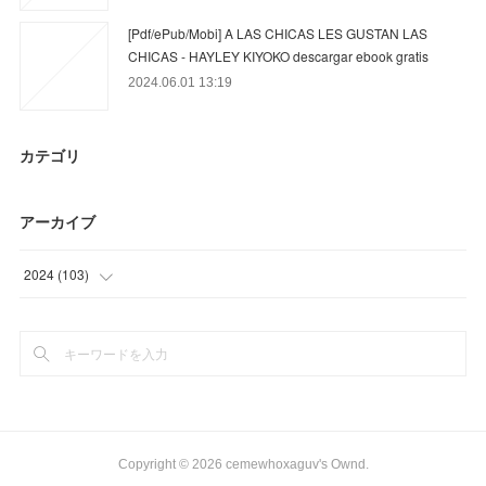
[Pdf/ePub/Mobi] A LAS CHICAS LES GUSTAN LAS
CHICAS - HAYLEY KIYOKO descargar ebook gratis
2024.06.01 13:19
カテゴリ
アーカイブ
2024
(
103
)
(
6
)
(
78
)
(
19
)
Copyright ©
2026
cemewhoxaguv's Ownd
.